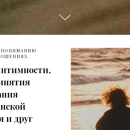
У ПОНИМАНИЮ
НОШЕНИЯХ.
интимности,
ринятия
нания
енской
я и друг