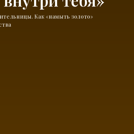
 внутри тебя»
ительницы. Как «намыть золото»
ства